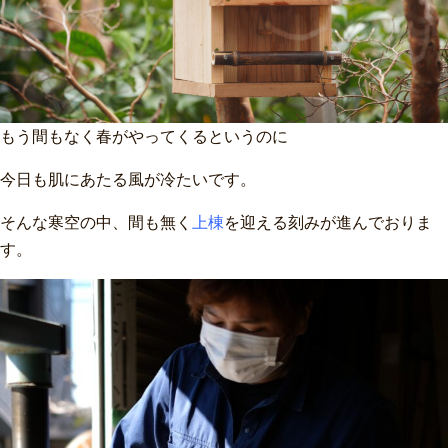
リ
フ
ォ
ー
もう間もなく春がやってくるというのに
ム
現
今日も肌にあたる風が冷たいです。
場
そんな寒空の中、間も無く
上棟
を迎える刻みが進んでおりま
の
す。
あ
れ
こ
れ