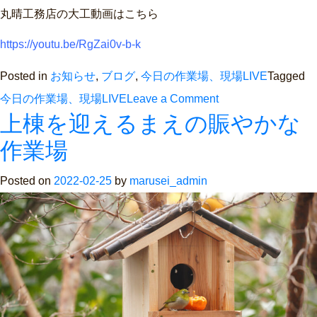
丸晴工務店の大工動画はこちら
https://youtu.be/RgZai0v-b-k
Posted in
お知らせ
,
ブログ
,
今日の作業場、現場LIVE
Tagged
on
今日の作業場、現場LIVE
Leave a Comment
上棟を迎えるまえの賑やかな
大
工
作業場
さ
Posted on
2022-02-25
by
marusei_admin
ん
か
ら
教
わ
る