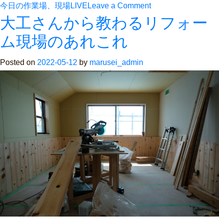
on
今日の作業場、現場LIVE
Leave a Comment
大工さんから教わるリフォー
現
場
ム現場のあれこれ
に
Posted on
2022-05-12
by
marusei_admin
行
く
と、
ベ
テ
ラ
ン
大
工
が