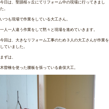
今日は、聖蹟桜ヶ丘にてリフォーム中の現場に行ってきまし
黙々
た。
と
作
いつも現場で作業をしている大工さん。
業
一人一人違う作業をして黙々と現場を進めていきます。
し
今回は、大きなリフォーム工事のため３人の大工さんが作業を
て
していました。
い
ま
まずは、
し
木曽檜を使った腰板を張っている倉俣大工。
た。