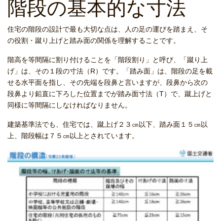
階段の基本的な寸法
住宅の階段の設計で最も大切な点は、人の足の運びを踏まえ、そ
の役割・蹴り上げと踏み面の関係を理解することです。
階高を等間隔に割り付けることを「階段割り」と呼び、「蹴り上
げ」は、その１段の寸法（R）です。「踏み面」は、階段の足を載
せる水平面を指し、その先端を段鼻と言いますが、段鼻から次の
段鼻より鉛直に下ろした位置までが踏み面寸法（T）で、蹴上げと
同様に等間隔にしなければなりません。
建築基準法でも、住宅では、蹴上げ２３㎝以下、踏み面１５㎝以
上、階段幅は７５㎝以上とされています。