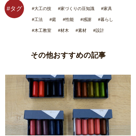
#タグ
#大工の技
#家づくりの豆知識
#家具
#工法
#庭
#性能
#感謝
#暮らし
#木工教室
#材木
#素材
#設計
その他おすすめの記事