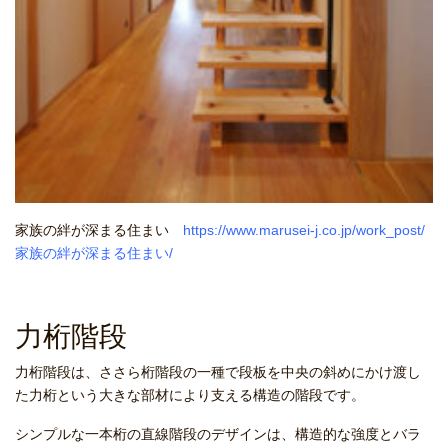
家族の絆が深まる住まい
https://www.marusei-j.co.jp/work_post/
家族の絆が深まる住まい/
力桁階段
力桁階段は、ささら桁階段の一種で段板を中央の斜めにかけ渡し
た力桁という大きな部材により支える構造の階段です。
シンプルな一本桁の直線階段のデザインは、構造的な強度とバラ