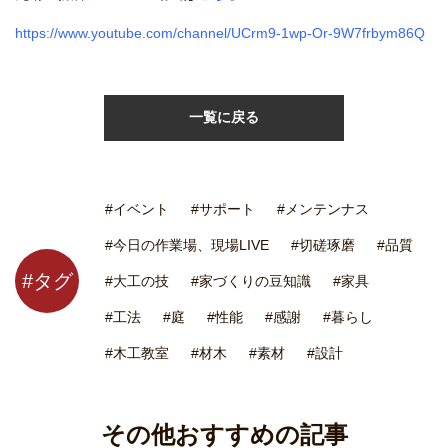
https://www.youtube.com/channel/UCrm9-1wp-Or-9W7frbym86Q
一覧に戻る
#イベント
#サポート
#メンテンナス
#今日の作業場、現場LIVE
#切磋琢磨
#品質
#タグ
#大工の技
#家づくりの豆知識
#家具
#工法
#庭
#性能
#感謝
#暮らし
#木工教室
#材木
#素材
#設計
その他おすすめの記事