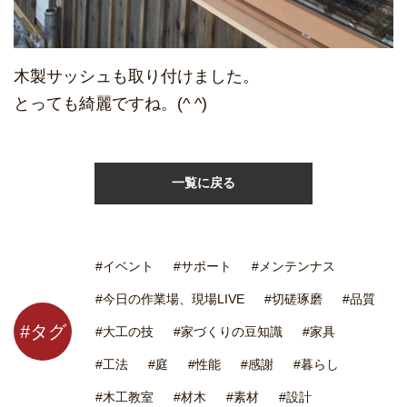
木製サッシュも取り付けました。
とっても綺麗ですね。(^ ^)
一覧に戻る
#イベント
#サポート
#メンテンナス
#今日の作業場、現場LIVE
#切磋琢磨
#品質
#タグ
#大工の技
#家づくりの豆知識
#家具
#工法
#庭
#性能
#感謝
#暮らし
#木工教室
#材木
#素材
#設計