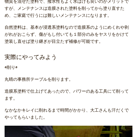
物質を混ぜた塗料で、撥水性もよく水はけも良いのがメリットで
すが、メンテナンスは造膜された塗料を削ってから塗り直すた
め、ご家庭で行うには難しいメンテナンスになります。
自然塗料は、基本が浸透系塗料なので造膜系のようにめくれや剥
がれがおこらず、傷がもし付いても１部分のみをヤスリをかけて
塗装し直せば塗り継ぎが目立たず補修が可能です。
実際にやってみよう
◉削り◉
丸晴の事務所テーブルを削ります。
造膜系塗料で仕上げてあったので、パワーのある工具にて削って
ます。
なかなかキレイに削れるまで時間がかかり、大工さんも汗だくで
やってもらいました。