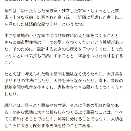
条件は「ゆったりした家族室・独立した客室・ちょっとした書
斎・十分な収納・計画された庭（緑）・近隣に配慮した家・以上
を満たした経済的な家づくり」という七つ。
小さな敷地の小さな家で七つび条件に応えた家をつくることと、
さらに都市型住宅の「一つの型」をつくりたいという希望があっ
た。そのために、設計するときの心構えを二つつくった。もった
いないという気持ちで設計することと、緩急をつけた設計をする
こと。
たとえば、与えられた断面空間を無駄なく使うために、天井高を
ギリギリの寸法にしたり、天井を張らなかったり。廊下、階段の
動線空間や私室を小さくし、家族室をできる限り広くつくろうと
したり。
設計とは、限られた面積や各寸法、それに予算の配分作業であ
る。小さな敷地に大きな暮らしをつくる上で重要なことは、すべ
てに節約することではなく、均等に分けることでもなく、大切な
ところに大きく配分する勇気を持つことである。