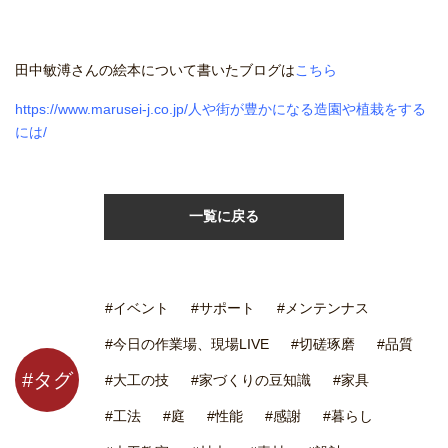
田中敏溥さんの絵本について書いたブログは
こちら
https://www.marusei-j.co.jp/人や街が豊かになる造園や植栽をする
には/
一覧に戻る
#イベント
#サポート
#メンテンナス
#今日の作業場、現場LIVE
#切磋琢磨
#品質
#タグ
#大工の技
#家づくりの豆知識
#家具
#工法
#庭
#性能
#感謝
#暮らし