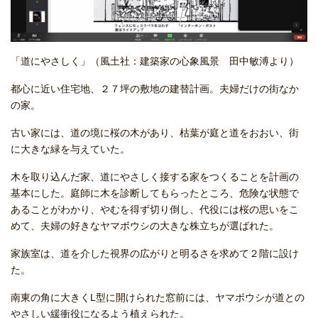
「道にやさしく」（風土社：建築家の心象風景 田中敏溥より）
都心に近い住宅地、２７坪の敷地の建替計画。夫婦だけの街なか
の家。
古い家には、道の境に桜の木があり、枯葉が庭と道をおおい、街
に大きな緑を与えていた。
木を取り込んだ家、道にやさしく接する家をつくることを計画の
基本にした。庭師に木を診断してもらったところ、危険な状態で
あることがわかり、やむを得ず切り倒し、代役には桜の思いをこ
めて、夫婦の好きなヤマボウシの大きな株立ちが選ばれた。
家族室は、道を介した視界の広がりと明るさを求めて２階に設け
た。
南東の角に大きくL型に開けられた窓前には、ヤマボウシが道との
やさしい緩衝役になるよう植えられた。