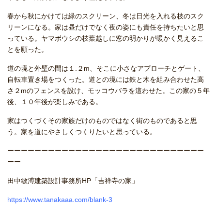
春から秋にかけては緑のスクリーン、冬は日光を入れる枝のスク
リーンになる。家は昼だけでなく夜の姿にも責任を持ちたいと思
っている。ヤマボウシの枝葉越しに窓の明かりが暖かく見えるこ
とを願った。
道の境と外壁の間は１.２m、そこに小さなアプローチとゲート、
自転車置き場をつくった。道との境には鉄と木を組み合わせた高
さ２mのフェンスを設け、モッコウバラを這わせた。この家の５年
後、１０年後が楽しみである。
家はつくづくその家族だけのものではなく街のものであると思
う。家を道にやさしくつくりたいと思っている。
ーーーーーーーーーーーーーーーーーーーーーーーーーーーーー
ーー
田中敏溥建築設計事務所HP「吉祥寺の家」
https://www.tanakaaa.com/blank-3