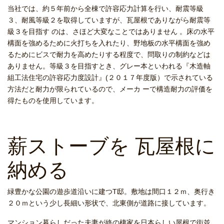
当社では、約５年前から全棟で許容応力計算を行い、耐震等級
３、耐風等級２を取得していますが、瓦屋根でありながら耐震等
級３を目指す のは、さほど大変なことではありません 。床の水平
構面を強めるために火打ちを入れたり、野地板の水平構面を強め
るためにビスで耐力を高めたりする程度で、問取りの制約などは
ありません。等級３を目指すとき、グレー本といわれる『木造軸
組工法住宅の許容応力度設計』(２０１７年度版）で示されている
方法だと耐力が限られているので、メーカ ーで構造耐力の評価を
得たものを使用しています。
薪ストーブを 瓦屋根に
納める
緑豊かな公園の遊歩道沿いに建つT邸。敷地は間口１２ｍ、奥行き
２０ｍという少し長細い形状で、北東側が道路に接しています。
マンション暮らしだった夫妻が終の棲家を日本らしい屋根で街並