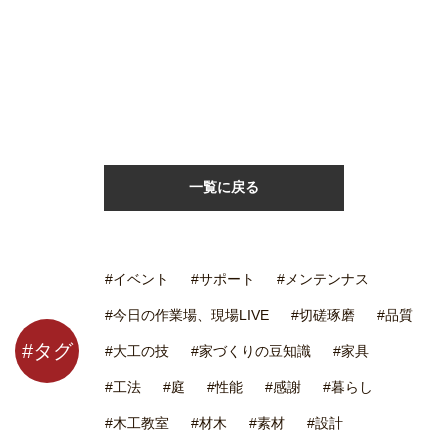
一覧に戻る
#イベント
#サポート
#メンテンナス
#今日の作業場、現場LIVE
#切磋琢磨
#品質
#タグ
#大工の技
#家づくりの豆知識
#家具
#工法
#庭
#性能
#感謝
#暮らし
#木工教室
#材木
#素材
#設計