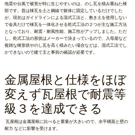
地震や台風で被害が特に生じやすいのは、のし瓦を積み重ねた棟
部です。昔は棟瓦を土と鋼線で躯体に固定しているだけでした
が、現在はガイドラインによる湿式工法と、敷き土を使用しない
で金具だけで棟瓦を一体化させる乾式工法の２つが主な施工方法
となっており、耐震・耐風性能、施工性がアップしました。ただ
し、乾式工法の形状はメーカーで決まっているので、入母屋など
複雑な棟形状やのし瓦を高く積みたい場合などは、湿式工法でし
かできないので建て主と事前の確認が必要です。
金属屋根と仕様をほぼ
変えず瓦屋根で耐震等
級３を達成できる
瓦屋根は金属屋根に比べると重量が大きいので、水平構面と壁の
耐力 などに影響を受けます。