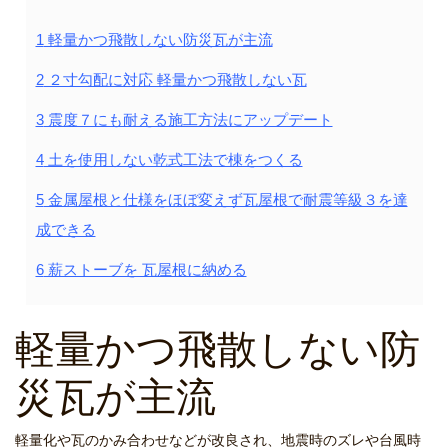
1
軽量かつ飛散しない防災瓦が主流
2
２寸勾配に対応 軽量かつ飛散しない瓦
3
震度７にも耐える施工方法にアップデート
4
土を使用しない乾式工法で棟をつくる
5
金属屋根と仕様をほぼ変えず瓦屋根で耐震等級３を達
成できる
6
薪ストーブを 瓦屋根に納める
軽量かつ飛散しない防
災瓦が主流
軽量化や瓦のかみ合わせなどが改良され、地震時のズレや台風時