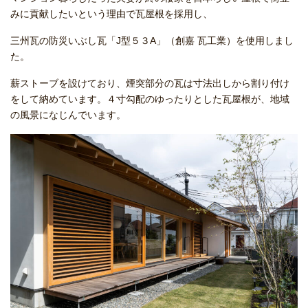
みに貢献したいという理由で瓦屋根を採用し、
三州瓦の防災いぶし瓦「J型５３A」（創嘉 瓦工業）を使用しまし
た。
薪ストーブを設けており、煙突部分の瓦は寸法出しから割り付け
をして納めています。４寸勾配のゆったりとした瓦屋根が、地域
の風景になじんでいます。