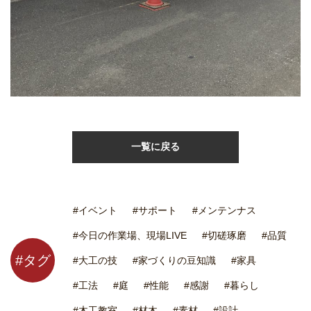
一覧に戻る
#イベント
#サポート
#メンテンナス
#今日の作業場、現場LIVE
#切磋琢磨
#品質
#タグ
#大工の技
#家づくりの豆知識
#家具
#工法
#庭
#性能
#感謝
#暮らし
#木工教室
#材木
#素材
#設計