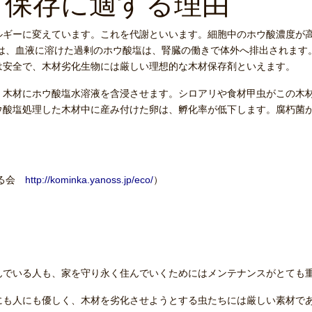
材保存に適する理由
ギーに変えています。これを代謝といいます。細胞中のホウ酸濃度が
では、血液に溶けた過剰のホウ酸塩は、腎臓の働きで体外へ排出されます
は安全で、木材劣化生物には厳しい理想的な木材保存剤といえます。
、木材にホウ酸塩水溶液を含浸させます。シロアリや食材甲虫がこの木
ウ酸塩処理した木材中に産み付けた卵は、孵化率が低下します。腐朽菌
守る会
http://kominka.yanoss.jp/eco/
）
んでいる人も、家を守り永く住んでいくためにはメンテナンスがとても
にも人にも優しく、木材を劣化させようとする虫たちには厳しい素材で