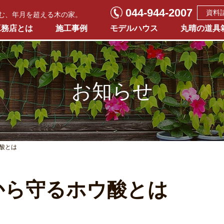
044-944-2007
資料
む、年月を超える木の家。
工務店とは
施工事例
モデルハウス
丸晴の道具
お知らせ
酸とは
から守るホウ酸とは