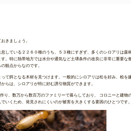
ておきましょう。
生息している２２６０種のうち、５３種にすぎず、多くのシロアリは森
ます。特に熱帯地方では水分や通気など土壌条件の改良に非常に重要な
らの観点からなのです。
って餌となる木材を見つけます。一般的にシロアリは松を好み、桧を
材からは、シロアリが特に好む誘引物質ができます。
作り、数万から数百万のファミリーで暮らしており、 コロニーと建物
んでいくため、発見されにくいのが被害を大きくする要因のひとつです