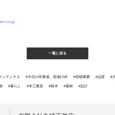
ei-r.co.jp
一覧に戻る
メンテンナス
#今日の作業場、現場LIVE
#切磋琢磨
#品質
#
謝
#暮らし
#木工教室
#材木
#素材
#設計