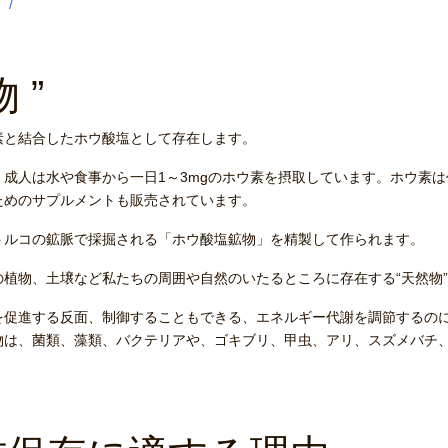
）/
 ”
素と結合したホウ酸塩として存在します。
成人は水や食事から一日1～3mgのホウ素を摂取しています。ホウ素
ためのサプルメントも販売されています。
トルコの鉱脈で採掘される「ホウ酸塩鉱物」を精製して作られます。
植物、土壌など私たちの周囲や自然のいたるところに存在する“天然物
を促進する反面、制御することもできる、エネルギー代謝を調節するの
物は、菌類、藻類、バクテリアや、ゴキブリ、甲虫、アリ、スズメバチ