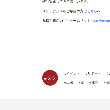
ぜひ実践してみてほしいです。
メンテナンスをご希望の方は
こちら
へ
丸晴工務店のリフォームサイト
https://marus
#イベント
#サポート
#
#タグ
#工法
#庭
#性能
#感