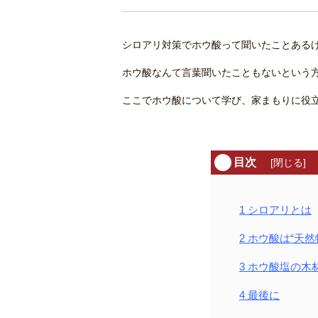
シロアリ対策でホウ酸って聞いたことある
ホウ酸なんて言葉聞いたこともないという
ここでホウ酸について学び、家まもりに役
目次
[
閉じる
]
1
シロアリとは
2
ホウ酸は“天然物
3
ホウ酸塩の木
4
最後に